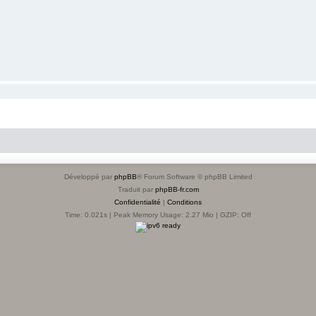
Développé par
phpBB
® Forum Software © phpBB Limited
Traduit par
phpBB-fr.com
Confidentialité
|
Conditions
Time: 0.021s
| Peak Memory Usage: 2.27 Mio | GZIP: Off