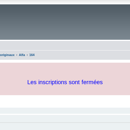
 originaux
Alfa
164
Les inscriptions sont fermées