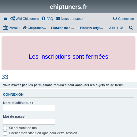
chiptuners.fr
Wiki Chiptuners
FAQ
Nous contacter
Connexion
R
Portal
Chiptuners.fr
Librairie de documents et originaux
Fichiers originaux
Alfa
33
e
c
h
Les inscriptions sont fermées
e
r
c
33
h
Vous n’avez pas les permissions requises pour consulter les sujets de ce forum.
e
r
CONNEXION
Nom d’utilisateur :
Mot de passe :
Se souvenir de moi
Cacher mon statut en ligne pour cette session