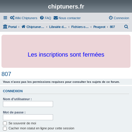
chiptuners.fr
Wiki Chiptuners
FAQ
Nous contacter
Connexion
R
Portal
Chiptuners.fr
Librairie de documents et originaux
Fichiers originaux
Peugeot
807
e
c
h
Les inscriptions sont fermées
e
r
c
807
h
Vous n’avez pas les permissions requises pour consulter les sujets de ce forum.
e
r
CONNEXION
Nom d’utilisateur :
Mot de passe :
Se souvenir de moi
Cacher mon statut en ligne pour cette session