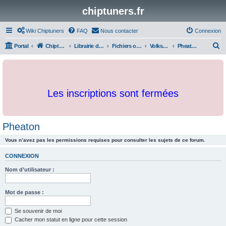
chiptuners.fr
Wiki Chiptuners
FAQ
Nous contacter
Connexion
R
Portal
Chiptuners.fr
Librairie de documents et originaux
Fichiers originaux
Volkswagen
Pheaton
e
c
h
Les inscriptions sont fermées
e
r
c
Pheaton
h
Vous n’avez pas les permissions requises pour consulter les sujets de ce forum.
e
r
CONNEXION
Nom d’utilisateur :
Mot de passe :
Se souvenir de moi
Cacher mon statut en ligne pour cette session