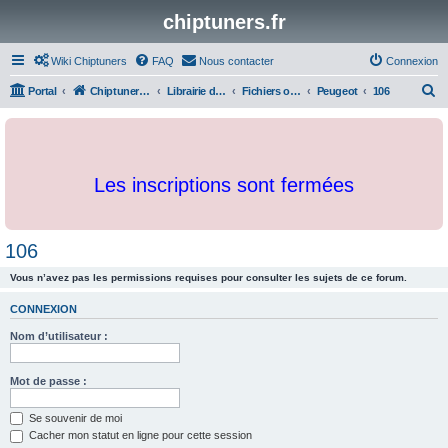
chiptuners.fr
Wiki Chiptuners
FAQ
Nous contacter
Connexion
R
Portal
Chiptuners.fr
Librairie de documents et originaux
Fichiers originaux
Peugeot
106
e
c
h
Les inscriptions sont fermées
e
r
c
106
h
Vous n’avez pas les permissions requises pour consulter les sujets de ce forum.
e
r
CONNEXION
Nom d’utilisateur :
Mot de passe :
Se souvenir de moi
Cacher mon statut en ligne pour cette session