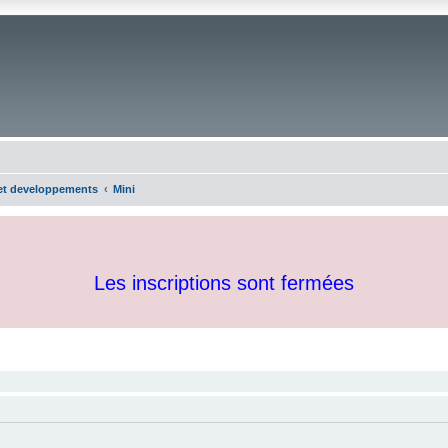
 et developpements
Mini
Les inscriptions sont fermées