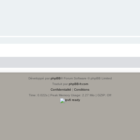
Développé par
phpBB
® Forum Software © phpBB Limited
Traduit par
phpBB-fr.com
Confidentialité
|
Conditions
Time: 0.022s
| Peak Memory Usage: 2.27 Mio | GZIP: Off