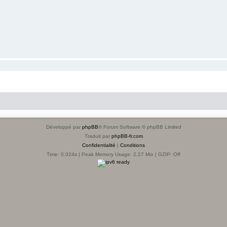
Développé par
phpBB
® Forum Software © phpBB Limited
Traduit par
phpBB-fr.com
Confidentialité
|
Conditions
Time: 0.024s
| Peak Memory Usage: 2.27 Mio | GZIP: Off