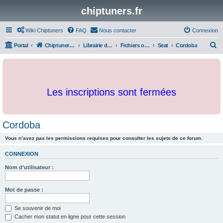
chiptuners.fr
Wiki Chiptuners
FAQ
Nous contacter
Connexion
R
Portal
Chiptuners.fr
Librairie de documents et originaux
Fichiers originaux
Seat
Cordoba
e
c
h
Les inscriptions sont fermées
e
r
c
Cordoba
h
Vous n’avez pas les permissions requises pour consulter les sujets de ce forum.
e
r
CONNEXION
Nom d’utilisateur :
Mot de passe :
Se souvenir de moi
Cacher mon statut en ligne pour cette session