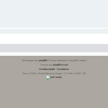
Développé par
phpBB
® Forum Software © phpBB Limited
Traduit par
phpBB-fr.com
Confidentialité
|
Conditions
Time: 0.029s
| Peak Memory Usage: 2.27 Mio | GZIP: Off