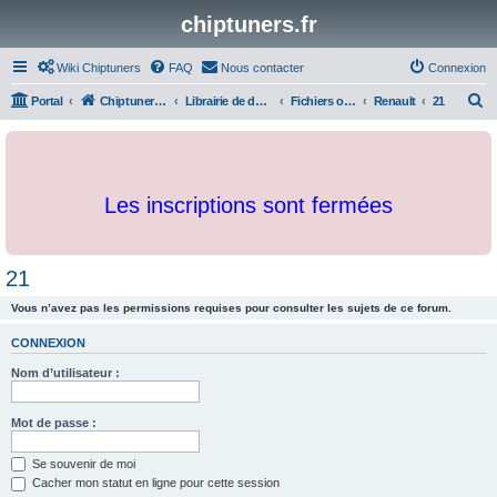
chiptuners.fr
Wiki Chiptuners
FAQ
Nous contacter
Connexion
R
Portal
Chiptuners.fr
Librairie de documents et originaux
Fichiers originaux
Renault
21
e
c
h
Les inscriptions sont fermées
e
r
c
21
h
Vous n’avez pas les permissions requises pour consulter les sujets de ce forum.
e
r
CONNEXION
Nom d’utilisateur :
Mot de passe :
Se souvenir de moi
Cacher mon statut en ligne pour cette session