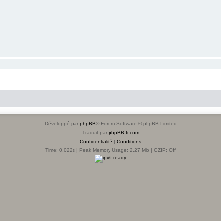
Développé par
phpBB
® Forum Software © phpBB Limited
Traduit par
phpBB-fr.com
Confidentialité
|
Conditions
Time: 0.022s
| Peak Memory Usage: 2.27 Mio | GZIP: Off