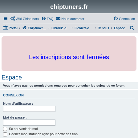
chiptuners.fr
Wiki Chiptuners
FAQ
Nous contacter
Connexion
R
Portal
Chiptuners.fr
Librairie de documents et originaux
Fichiers originaux
Renault
Espace
e
c
h
Les inscriptions sont fermées
e
r
c
Espace
h
Vous n’avez pas les permissions requises pour consulter les sujets de ce forum.
e
r
CONNEXION
Nom d’utilisateur :
Mot de passe :
Se souvenir de moi
Cacher mon statut en ligne pour cette session