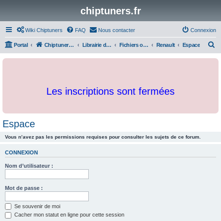
chiptuners.fr
Wiki Chiptuners
FAQ
Nous contacter
Connexion
R
Portal
Chiptuners.fr
Librairie de documents et originaux
Fichiers originaux
Renault
Espace
e
c
h
Les inscriptions sont fermées
e
r
c
Espace
h
Vous n’avez pas les permissions requises pour consulter les sujets de ce forum.
e
r
CONNEXION
Nom d’utilisateur :
Mot de passe :
Se souvenir de moi
Cacher mon statut en ligne pour cette session