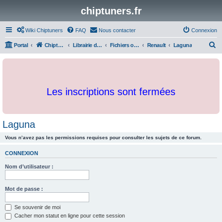
chiptuners.fr
Wiki Chiptuners
FAQ
Nous contacter
Connexion
R
Portal
Chiptuners.fr
Librairie de documents et originaux
Fichiers originaux
Renault
Laguna
e
c
h
Les inscriptions sont fermées
e
r
c
Laguna
h
Vous n’avez pas les permissions requises pour consulter les sujets de ce forum.
e
r
CONNEXION
Nom d’utilisateur :
Mot de passe :
Se souvenir de moi
Cacher mon statut en ligne pour cette session