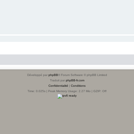
Développé par
phpBB
® Forum Software © phpBB Limited
Traduit par
phpBB-fr.com
Confidentialité
|
Conditions
Time: 0.025s
| Peak Memory Usage: 2.27 Mio | GZIP: Off