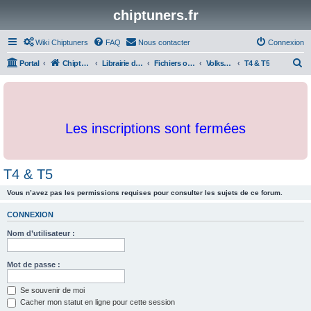
chiptuners.fr
Wiki Chiptuners
FAQ
Nous contacter
Connexion
R
Portal
Chiptuners.fr
Librairie de documents et originaux
Fichiers originaux
Volkswagen
T4 & T5
e
c
h
Les inscriptions sont fermées
e
r
c
T4 & T5
h
Vous n’avez pas les permissions requises pour consulter les sujets de ce forum.
e
r
CONNEXION
Nom d’utilisateur :
Mot de passe :
Se souvenir de moi
Cacher mon statut en ligne pour cette session