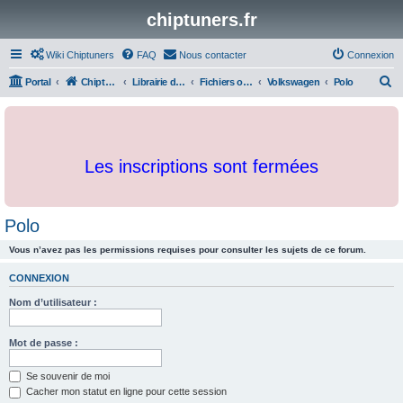
chiptuners.fr
Wiki Chiptuners
FAQ
Nous contacter
Connexion
R
Portal
Chiptuners.fr
Librairie de documents et originaux
Fichiers originaux
Volkswagen
Polo
e
c
h
Les inscriptions sont fermées
e
r
c
Polo
h
Vous n’avez pas les permissions requises pour consulter les sujets de ce forum.
e
r
CONNEXION
Nom d’utilisateur :
Mot de passe :
Se souvenir de moi
Cacher mon statut en ligne pour cette session