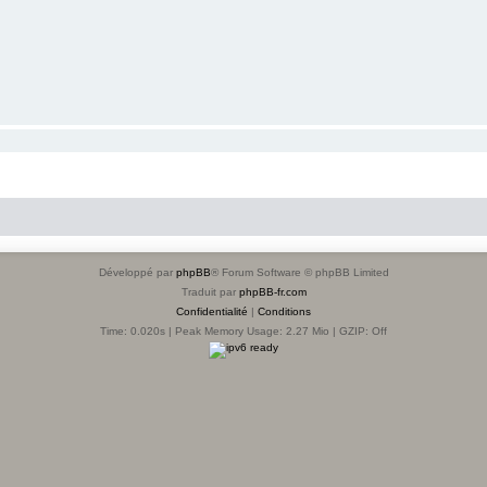
Développé par
phpBB
® Forum Software © phpBB Limited
Traduit par
phpBB-fr.com
Confidentialité
|
Conditions
Time: 0.020s
| Peak Memory Usage: 2.27 Mio | GZIP: Off