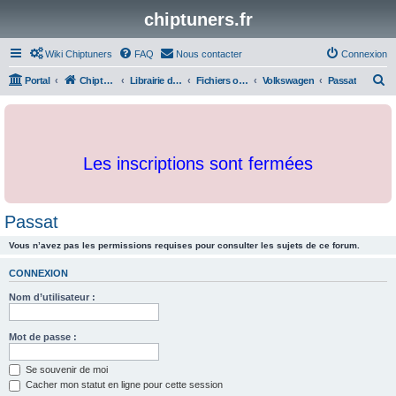
chiptuners.fr
Wiki Chiptuners
FAQ
Nous contacter
Connexion
R
Portal
Chiptuners.fr
Librairie de documents et originaux
Fichiers originaux
Volkswagen
Passat
e
c
h
Les inscriptions sont fermées
e
r
c
Passat
h
Vous n’avez pas les permissions requises pour consulter les sujets de ce forum.
e
r
CONNEXION
Nom d’utilisateur :
Mot de passe :
Se souvenir de moi
Cacher mon statut en ligne pour cette session