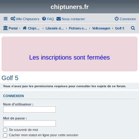
chiptuners.fr
Wiki Chiptuners
FAQ
Nous contacter
Connexion
R
Portal
Chiptuners.fr
Librairie de documents et originaux
Fichiers originaux
Volkswagen
Golf 5
e
c
h
Les inscriptions sont fermées
e
r
c
Golf 5
h
Vous n’avez pas les permissions requises pour consulter les sujets de ce forum.
e
r
CONNEXION
Nom d’utilisateur :
Mot de passe :
Se souvenir de moi
Cacher mon statut en ligne pour cette session