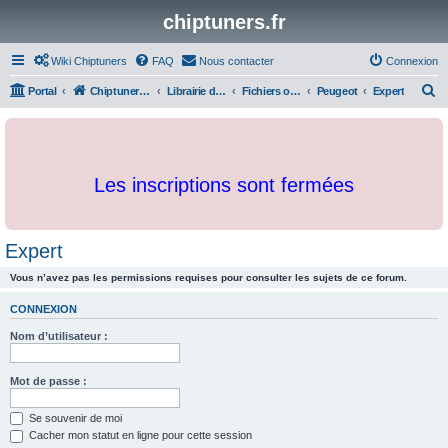
chiptuners.fr
Wiki Chiptuners
FAQ
Nous contacter
Connexion
R
Portal
Chiptuners.fr
Librairie de documents et originaux
Fichiers originaux
Peugeot
Expert
e
c
h
Les inscriptions sont fermées
e
r
c
Expert
h
Vous n’avez pas les permissions requises pour consulter les sujets de ce forum.
e
r
CONNEXION
Nom d’utilisateur :
Mot de passe :
Se souvenir de moi
Cacher mon statut en ligne pour cette session