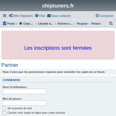
chiptuners.fr
Wiki Chiptuners
FAQ
Nous contacter
Connexion
R
Portal
Chiptuners.fr
Librairie de documents et originaux
Fichiers originaux
Peugeot
Partner
e
c
h
Les inscriptions sont fermées
e
r
c
Partner
h
Vous n’avez pas les permissions requises pour consulter les sujets de ce forum.
e
r
CONNEXION
Nom d’utilisateur :
Mot de passe :
Se souvenir de moi
Cacher mon statut en ligne pour cette session