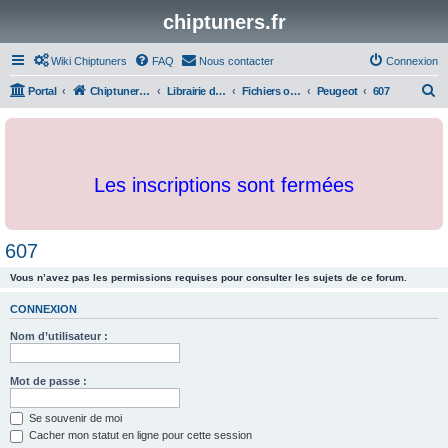
chiptuners.fr
Wiki Chiptuners
FAQ
Nous contacter
Connexion
R
Portal
Chiptuners.fr
Librairie de documents et originaux
Fichiers originaux
Peugeot
607
e
c
h
Les inscriptions sont fermées
e
r
c
607
h
Vous n’avez pas les permissions requises pour consulter les sujets de ce forum.
e
r
CONNEXION
Nom d’utilisateur :
Mot de passe :
Se souvenir de moi
Cacher mon statut en ligne pour cette session