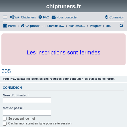
chiptuners.fr
Wiki Chiptuners
FAQ
Nous contacter
Connexion
R
Portal
Chiptuners.fr
Librairie de documents et originaux
Fichiers originaux
Peugeot
605
e
c
h
Les inscriptions sont fermées
e
r
c
605
h
Vous n’avez pas les permissions requises pour consulter les sujets de ce forum.
e
r
CONNEXION
Nom d’utilisateur :
Mot de passe :
Se souvenir de moi
Cacher mon statut en ligne pour cette session