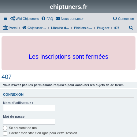
chiptuners.fr
Wiki Chiptuners
FAQ
Nous contacter
Connexion
R
Portal
Chiptuners.fr
Librairie de documents et originaux
Fichiers originaux
Peugeot
407
e
c
h
Les inscriptions sont fermées
e
r
c
407
h
Vous n’avez pas les permissions requises pour consulter les sujets de ce forum.
e
r
CONNEXION
Nom d’utilisateur :
Mot de passe :
Se souvenir de moi
Cacher mon statut en ligne pour cette session