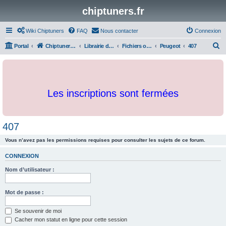
chiptuners.fr
Wiki Chiptuners
FAQ
Nous contacter
Connexion
R
Portal
Chiptuners.fr
Librairie de documents et originaux
Fichiers originaux
Peugeot
407
e
c
h
Les inscriptions sont fermées
e
r
c
407
h
Vous n’avez pas les permissions requises pour consulter les sujets de ce forum.
e
r
CONNEXION
Nom d’utilisateur :
Mot de passe :
Se souvenir de moi
Cacher mon statut en ligne pour cette session