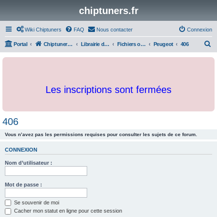
chiptuners.fr
Wiki Chiptuners
FAQ
Nous contacter
Connexion
R
Portal
Chiptuners.fr
Librairie de documents et originaux
Fichiers originaux
Peugeot
406
e
c
h
Les inscriptions sont fermées
e
r
c
406
h
Vous n’avez pas les permissions requises pour consulter les sujets de ce forum.
e
r
CONNEXION
Nom d’utilisateur :
Mot de passe :
Se souvenir de moi
Cacher mon statut en ligne pour cette session