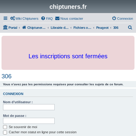
chiptuners.fr
Wiki Chiptuners
FAQ
Nous contacter
Connexion
R
Portal
Chiptuners.fr
Librairie de documents et originaux
Fichiers originaux
Peugeot
306
e
c
h
Les inscriptions sont fermées
e
r
c
306
h
Vous n’avez pas les permissions requises pour consulter les sujets de ce forum.
e
r
CONNEXION
Nom d’utilisateur :
Mot de passe :
Se souvenir de moi
Cacher mon statut en ligne pour cette session