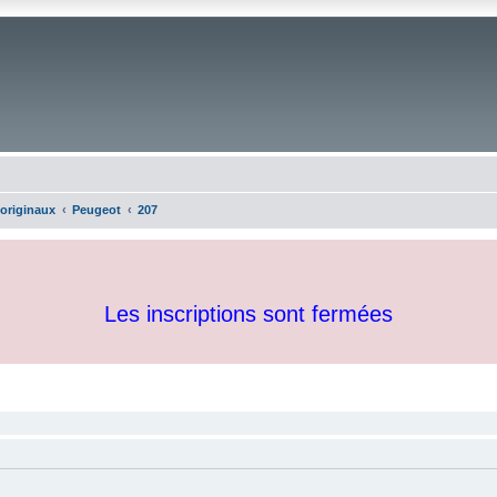
 originaux
Peugeot
207
Les inscriptions sont fermées