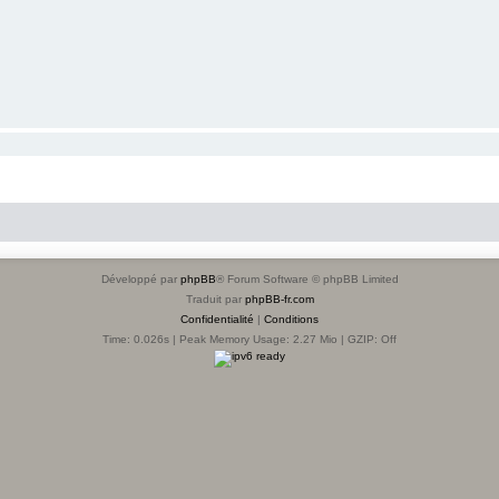
Développé par
phpBB
® Forum Software © phpBB Limited
Traduit par
phpBB-fr.com
Confidentialité
|
Conditions
Time: 0.026s
| Peak Memory Usage: 2.27 Mio | GZIP: Off