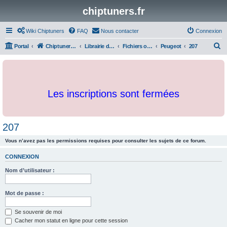
chiptuners.fr
Wiki Chiptuners
FAQ
Nous contacter
Connexion
R
Portal
Chiptuners.fr
Librairie de documents et originaux
Fichiers originaux
Peugeot
207
e
c
h
Les inscriptions sont fermées
e
r
c
207
h
Vous n’avez pas les permissions requises pour consulter les sujets de ce forum.
e
r
CONNEXION
Nom d’utilisateur :
Mot de passe :
Se souvenir de moi
Cacher mon statut en ligne pour cette session