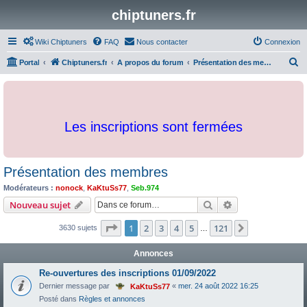
chiptuners.fr
Wiki Chiptuners
FAQ
Nous contacter
Connexion
R
Portal
Chiptuners.fr
A propos du forum
Présentation des membres
e
c
h
Les inscriptions sont fermées
e
r
c
Présentation des membres
h
Modérateurs :
nonock
,
KaKtuSs77
,
Seb.974
e
Rechercher
Recherche avanc
Nouveau sujet
r
Page
1
sur
121
1
2
3
4
5
121
Suivante
3630 sujets
…
Annonces
Re-ouvertures des inscriptions 01/09/2022
Dernier message par
«
mer. 24 août 2022 16:25
KaKtuSs77
Posté dans
Règles et annonces