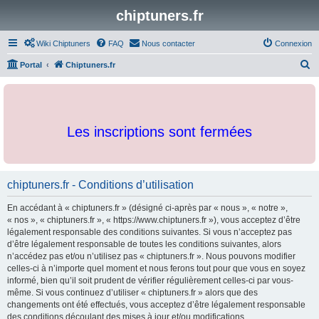
chiptuners.fr
Wiki Chiptuners
FAQ
Nous contacter
Connexion
R
Portal
Chiptuners.fr
e
c
h
Les inscriptions sont fermées
e
r
c
chiptuners.fr - Conditions d’utilisation
h
e
En accédant à « chiptuners.fr » (désigné ci-après par « nous », « notre »,
r
« nos », « chiptuners.fr », « https://www.chiptuners.fr »), vous acceptez d’être
légalement responsable des conditions suivantes. Si vous n’acceptez pas
d’être légalement responsable de toutes les conditions suivantes, alors
n’accédez pas et/ou n’utilisez pas « chiptuners.fr ». Nous pouvons modifier
celles-ci à n’importe quel moment et nous ferons tout pour que vous en soyez
informé, bien qu’il soit prudent de vérifier régulièrement celles-ci par vous-
même. Si vous continuez d’utiliser « chiptuners.fr » alors que des
changements ont été effectués, vous acceptez d’être légalement responsable
des conditions découlant des mises à jour et/ou modifications.