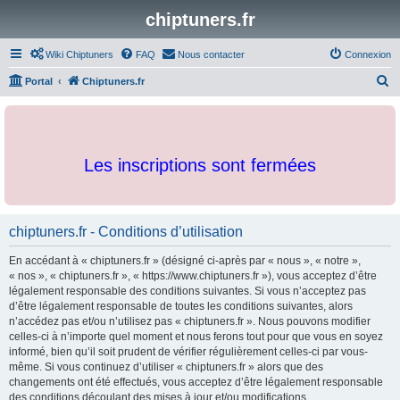
chiptuners.fr
Wiki Chiptuners
FAQ
Nous contacter
Connexion
R
Portal
Chiptuners.fr
e
c
h
Les inscriptions sont fermées
e
r
c
chiptuners.fr - Conditions d’utilisation
h
e
En accédant à « chiptuners.fr » (désigné ci-après par « nous », « notre »,
r
« nos », « chiptuners.fr », « https://www.chiptuners.fr »), vous acceptez d’être
légalement responsable des conditions suivantes. Si vous n’acceptez pas
d’être légalement responsable de toutes les conditions suivantes, alors
n’accédez pas et/ou n’utilisez pas « chiptuners.fr ». Nous pouvons modifier
celles-ci à n’importe quel moment et nous ferons tout pour que vous en soyez
informé, bien qu’il soit prudent de vérifier régulièrement celles-ci par vous-
même. Si vous continuez d’utiliser « chiptuners.fr » alors que des
changements ont été effectués, vous acceptez d’être légalement responsable
des conditions découlant des mises à jour et/ou modifications.