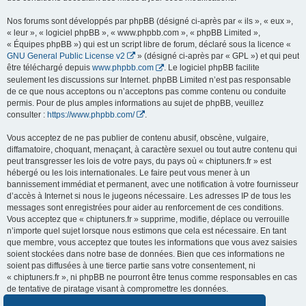
Nos forums sont développés par phpBB (désigné ci-après par « ils », « eux »,
« leur », « logiciel phpBB », « www.phpbb.com », « phpBB Limited »,
« Équipes phpBB ») qui est un script libre de forum, déclaré sous la licence «
GNU General Public License v2
» (désigné ci-après par « GPL ») et qui peut
être téléchargé depuis
www.phpbb.com
. Le logiciel phpBB facilite
seulement les discussions sur Internet. phpBB Limited n’est pas responsable
de ce que nous acceptons ou n’acceptons pas comme contenu ou conduite
permis. Pour de plus amples informations au sujet de phpBB, veuillez
consulter :
https://www.phpbb.com/
.
Vous acceptez de ne pas publier de contenu abusif, obscène, vulgaire,
diffamatoire, choquant, menaçant, à caractère sexuel ou tout autre contenu qui
peut transgresser les lois de votre pays, du pays où « chiptuners.fr » est
hébergé ou les lois internationales. Le faire peut vous mener à un
bannissement immédiat et permanent, avec une notification à votre fournisseur
d’accès à Internet si nous le jugeons nécessaire. Les adresses IP de tous les
messages sont enregistrées pour aider au renforcement de ces conditions.
Vous acceptez que « chiptuners.fr » supprime, modifie, déplace ou verrouille
n’importe quel sujet lorsque nous estimons que cela est nécessaire. En tant
que membre, vous acceptez que toutes les informations que vous avez saisies
soient stockées dans notre base de données. Bien que ces informations ne
soient pas diffusées à une tierce partie sans votre consentement, ni
« chiptuners.fr », ni phpBB ne pourront être tenus comme responsables en cas
de tentative de piratage visant à compromettre les données.