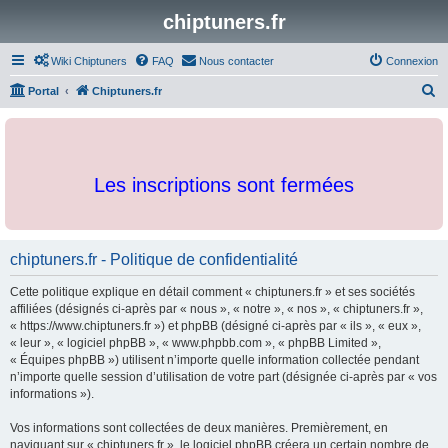
chiptuners.fr
Wiki Chiptuners
FAQ
Nous contacter
Connexion
R
Portal
Chiptuners.fr
e
c
h
Les inscriptions sont fermées
e
r
c
chiptuners.fr - Politique de confidentialité
h
e
Cette politique explique en détail comment « chiptuners.fr » et ses sociétés
r
affiliées (désignés ci-après par « nous », « notre », « nos », « chiptuners.fr »,
« https://www.chiptuners.fr ») et phpBB (désigné ci-après par « ils », « eux »,
« leur », « logiciel phpBB », « www.phpbb.com », « phpBB Limited »,
« Équipes phpBB ») utilisent n’importe quelle information collectée pendant
n’importe quelle session d’utilisation de votre part (désignée ci-après par « vos
informations »).
Vos informations sont collectées de deux manières. Premièrement, en
naviguant sur « chiptuners.fr », le logiciel phpBB créera un certain nombre de