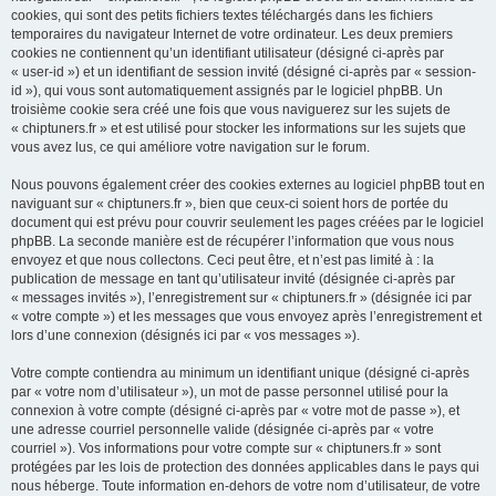
cookies, qui sont des petits fichiers textes téléchargés dans les fichiers
temporaires du navigateur Internet de votre ordinateur. Les deux premiers
cookies ne contiennent qu’un identifiant utilisateur (désigné ci-après par
« user-id ») et un identifiant de session invité (désigné ci-après par « session-
id »), qui vous sont automatiquement assignés par le logiciel phpBB. Un
troisième cookie sera créé une fois que vous naviguerez sur les sujets de
« chiptuners.fr » et est utilisé pour stocker les informations sur les sujets que
vous avez lus, ce qui améliore votre navigation sur le forum.
Nous pouvons également créer des cookies externes au logiciel phpBB tout en
naviguant sur « chiptuners.fr », bien que ceux-ci soient hors de portée du
document qui est prévu pour couvrir seulement les pages créées par le logiciel
phpBB. La seconde manière est de récupérer l’information que vous nous
envoyez et que nous collectons. Ceci peut être, et n’est pas limité à : la
publication de message en tant qu’utilisateur invité (désignée ci-après par
« messages invités »), l’enregistrement sur « chiptuners.fr » (désignée ici par
« votre compte ») et les messages que vous envoyez après l’enregistrement et
lors d’une connexion (désignés ici par « vos messages »).
Votre compte contiendra au minimum un identifiant unique (désigné ci-après
par « votre nom d’utilisateur »), un mot de passe personnel utilisé pour la
connexion à votre compte (désigné ci-après par « votre mot de passe »), et
une adresse courriel personnelle valide (désignée ci-après par « votre
courriel »). Vos informations pour votre compte sur « chiptuners.fr » sont
protégées par les lois de protection des données applicables dans le pays qui
nous héberge. Toute information en-dehors de votre nom d’utilisateur, de votre