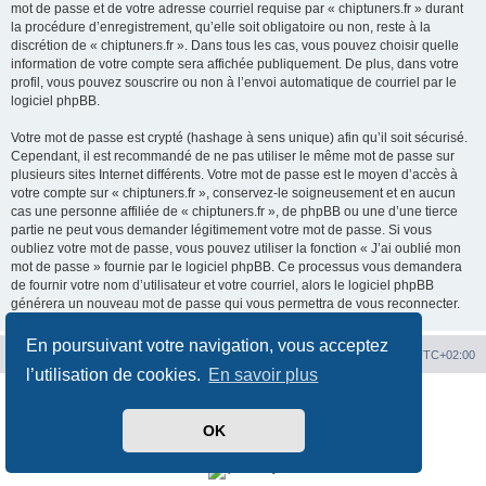
mot de passe et de votre adresse courriel requise par « chiptuners.fr » durant
la procédure d’enregistrement, qu’elle soit obligatoire ou non, reste à la
discrétion de « chiptuners.fr ». Dans tous les cas, vous pouvez choisir quelle
information de votre compte sera affichée publiquement. De plus, dans votre
profil, vous pouvez souscrire ou non à l’envoi automatique de courriel par le
logiciel phpBB.
Votre mot de passe est crypté (hashage à sens unique) afin qu’il soit sécurisé.
Cependant, il est recommandé de ne pas utiliser le même mot de passe sur
plusieurs sites Internet différents. Votre mot de passe est le moyen d’accès à
votre compte sur « chiptuners.fr », conservez-le soigneusement et en aucun
cas une personne affiliée de « chiptuners.fr », de phpBB ou une d’une tierce
partie ne peut vous demander légitimement votre mot de passe. Si vous
oubliez votre mot de passe, vous pouvez utiliser la fonction « J’ai oublié mon
mot de passe » fournie par le logiciel phpBB. Ce processus vous demandera
de fournir votre nom d’utilisateur et votre courriel, alors le logiciel phpBB
générera un nouveau mot de passe qui vous permettra de vous reconnecter.
En poursuivant votre navigation, vous acceptez
Portal
Chiptuners.fr
Heures au format
UTC+02:00
l’utilisation de cookies.
En savoir plus
Développé par
phpBB
® Forum Software © phpBB Limited
Traduit par
phpBB-fr.com
OK
Confidentialité
|
Conditions
Time: 0.017s
| Peak Memory Usage: 1.88 Mio | GZIP: Off