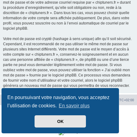
mot de passe et de votre adresse courriel requise par « chiptuners.fr » durant
la procédure d’enregistrement, qu’elle soit obligatoire ou non, reste à la
discrétion de « chiptuners.fr ». Dans tous les cas, vous pouvez choisir quelle
information de votre compte sera affichée publiquement. De plus, dans votre
profil, vous pouvez souscrire ou non à l’envoi automatique de courriel par le
logiciel phpBB.
Votre mot de passe est crypté (hashage à sens unique) afin qu’il soit sécurisé.
Cependant, il est recommandé de ne pas utiliser le même mot de passe sur
plusieurs sites Internet différents. Votre mot de passe est le moyen d’accès à
votre compte sur « chiptuners.fr », conservez-le soigneusement et en aucun
cas une personne affiliée de « chiptuners.fr », de phpBB ou une d’une tierce
partie ne peut vous demander légitimement votre mot de passe. Si vous
oubliez votre mot de passe, vous pouvez utiliser la fonction « J’ai oublié mon
mot de passe » fournie par le logiciel phpBB. Ce processus vous demandera
de fournir votre nom d’utilisateur et votre courriel, alors le logiciel phpBB
générera un nouveau mot de passe qui vous permettra de vous reconnecter.
En poursuivant votre navigation, vous acceptez
Portal
Chiptuners.fr
Heures au format
UTC+02:00
l’utilisation de cookies.
En savoir plus
Développé par
phpBB
® Forum Software © phpBB Limited
Traduit par
phpBB-fr.com
OK
Confidentialité
|
Conditions
Time: 0.018s
| Peak Memory Usage: 1.88 Mio | GZIP: Off