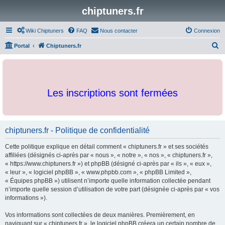
chiptuners.fr
Wiki Chiptuners
FAQ
Nous contacter
Connexion
R
Portal
Chiptuners.fr
e
c
h
Les inscriptions sont fermées
e
r
c
chiptuners.fr - Politique de confidentialité
h
e
Cette politique explique en détail comment « chiptuners.fr » et ses sociétés
r
affiliées (désignés ci-après par « nous », « notre », « nos », « chiptuners.fr »,
« https://www.chiptuners.fr ») et phpBB (désigné ci-après par « ils », « eux »,
« leur », « logiciel phpBB », « www.phpbb.com », « phpBB Limited »,
« Équipes phpBB ») utilisent n’importe quelle information collectée pendant
n’importe quelle session d’utilisation de votre part (désignée ci-après par « vos
informations »).
Vos informations sont collectées de deux manières. Premièrement, en
naviguant sur « chiptuners.fr », le logiciel phpBB créera un certain nombre de