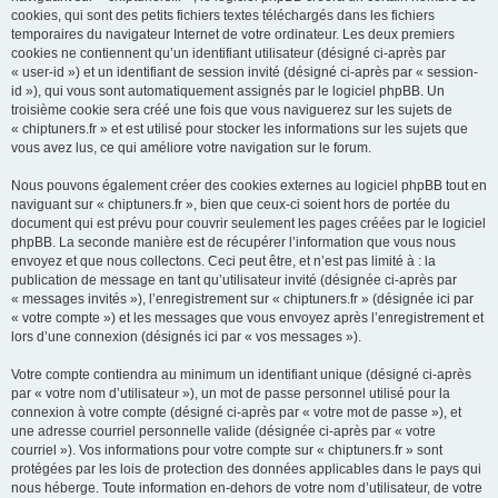
cookies, qui sont des petits fichiers textes téléchargés dans les fichiers
temporaires du navigateur Internet de votre ordinateur. Les deux premiers
cookies ne contiennent qu’un identifiant utilisateur (désigné ci-après par
« user-id ») et un identifiant de session invité (désigné ci-après par « session-
id »), qui vous sont automatiquement assignés par le logiciel phpBB. Un
troisième cookie sera créé une fois que vous naviguerez sur les sujets de
« chiptuners.fr » et est utilisé pour stocker les informations sur les sujets que
vous avez lus, ce qui améliore votre navigation sur le forum.
Nous pouvons également créer des cookies externes au logiciel phpBB tout en
naviguant sur « chiptuners.fr », bien que ceux-ci soient hors de portée du
document qui est prévu pour couvrir seulement les pages créées par le logiciel
phpBB. La seconde manière est de récupérer l’information que vous nous
envoyez et que nous collectons. Ceci peut être, et n’est pas limité à : la
publication de message en tant qu’utilisateur invité (désignée ci-après par
« messages invités »), l’enregistrement sur « chiptuners.fr » (désignée ici par
« votre compte ») et les messages que vous envoyez après l’enregistrement et
lors d’une connexion (désignés ici par « vos messages »).
Votre compte contiendra au minimum un identifiant unique (désigné ci-après
par « votre nom d’utilisateur »), un mot de passe personnel utilisé pour la
connexion à votre compte (désigné ci-après par « votre mot de passe »), et
une adresse courriel personnelle valide (désignée ci-après par « votre
courriel »). Vos informations pour votre compte sur « chiptuners.fr » sont
protégées par les lois de protection des données applicables dans le pays qui
nous héberge. Toute information en-dehors de votre nom d’utilisateur, de votre