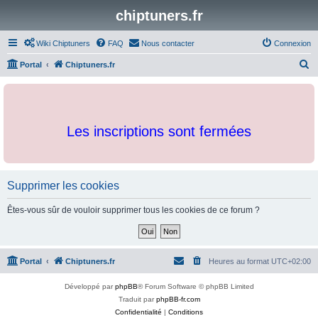
chiptuners.fr
Wiki Chiptuners
FAQ
Nous contacter
Connexion
R
Portal
Chiptuners.fr
e
c
h
Les inscriptions sont fermées
e
r
c
h
Supprimer les cookies
e
Êtes-vous sûr de vouloir supprimer tous les cookies de ce forum ?
r
Portal
Chiptuners.fr
Heures au format
UTC+02:00
Développé par
phpBB
® Forum Software © phpBB Limited
Traduit par
phpBB-fr.com
Confidentialité
|
Conditions