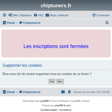
chiptuners.fr
Wiki Chiptuners
FAQ
Nous contacter
Connexion
R
Portal
Chiptuners.fr
e
c
h
Les inscriptions sont fermées
e
r
c
h
Supprimer les cookies
e
Êtes-vous sûr de vouloir supprimer tous les cookies de ce forum ?
r
Portal
Chiptuners.fr
Heures au format
UTC+02:00
Développé par
phpBB
® Forum Software © phpBB Limited
Traduit par
phpBB-fr.com
Confidentialité
|
Conditions