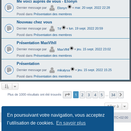
Me voici auprès de vous - Elonyn
Dernier message par
«
mar. 20 sept. 2022 22:28
Elonyn
Posté dans
Présentation des membres
Nouveau chez vous
Dernier message par
«
lun. 19 sept. 2022 20:59
Ttf
Posté dans
Présentation des membres
Présentation MaxVlhll
Dernier message par
«
jeu. 15 sept. 2022 23:02
MaxVlhll
Posté dans
Présentation des membres
Présentation
Dernier message par
«
jeu. 15 sept. 2022 15:25
mikalysa
Posté dans
Présentation des membres
Page
1
sur
34
1
2
3
4
5
34
Sui
Plus de 1000 résultats ont été trouvés
…
Aller à
En poursuivant votre navigation, vous acceptez
Portal
Chiptuners.fr
Heures au format
UTC+02:00
l’utilisation de cookies.
En savoir plus
Développé par
phpBB
® Forum Software © phpBB Limited