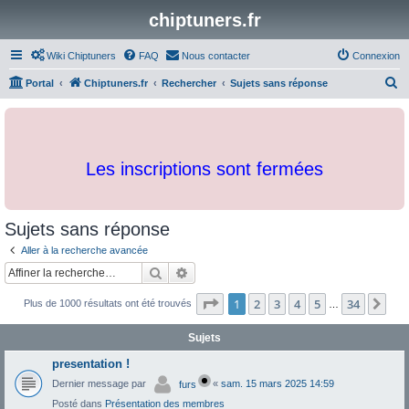
chiptuners.fr
Wiki Chiptuners
FAQ
Nous contacter
Connexion
R
Portal
Chiptuners.fr
Rechercher
Sujets sans réponse
e
c
h
Les inscriptions sont fermées
e
r
c
Sujets sans réponse
h
Aller à la recherche avancée
e
Rechercher
Recherche avancée
r
Page
1
sur
34
1
2
3
4
5
34
Sui
Plus de 1000 résultats ont été trouvés
…
Sujets
presentation !
Dernier message par
«
sam. 15 mars 2025 14:59
furs
Posté dans
Présentation des membres