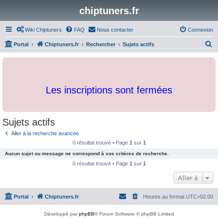
chiptuners.fr
Wiki Chiptuners
FAQ
Nous contacter
Connexion
R
Portal
Chiptuners.fr
Rechercher
Sujets actifs
e
c
h
Les inscriptions sont fermées
e
r
c
Sujets actifs
h
Aller à la recherche avancée
e
0 résultat trouvé • Page
1
sur
1
r
Aucun sujet ou message ne correspond à vos critères de recherche.
0 résultat trouvé • Page
1
sur
1
Aller à
Portal
Chiptuners.fr
Heures au format
UTC+02:00
Développé par
phpBB
® Forum Software © phpBB Limited