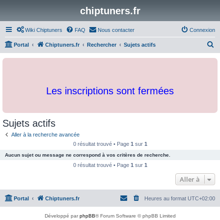
chiptuners.fr
Wiki Chiptuners
FAQ
Nous contacter
Connexion
R
Portal
Chiptuners.fr
Rechercher
Sujets actifs
e
c
h
Les inscriptions sont fermées
e
r
c
Sujets actifs
h
Aller à la recherche avancée
e
0 résultat trouvé • Page
1
sur
1
r
Aucun sujet ou message ne correspond à vos critères de recherche.
0 résultat trouvé • Page
1
sur
1
Aller à
Portal
Chiptuners.fr
Heures au format
UTC+02:00
Développé par
phpBB
® Forum Software © phpBB Limited