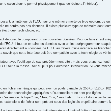
ur le calculateur le permet physiquement (pas de résine a l’intérieur).
osant, a l’intérieur de l’ECU, sur une mémoire morte de type eeprom, ce qui 
elle ne perdra pas ses données. Il existe plusieurs type de mémoire dont leurs
électrique, technologie, etc....
faut déposer, le composant ou se trouve les données. Pour ce faire il faut s’éq
 de l’ECU, il faut en extraire les données avec un lecteur/programmeur adapt
erez directement au données de l’ECU au travers d’une interface se branchant
, a savoir que cette interface doit être compatible avec la technologie du véh
ulateur avec l’outillage du cas précédemment cité , mais vous branchez l’outil 
ECU soit a la masse, soit au plus pour autoriser l’intervention. Si vous renc
c un fichier numérique qui peut avoir un poids variable de 256Ko, 512Ko, 10
onction des technologies appliquées a l’automobile et ne sont pas figées.
d’extension de type *.bin, *.hex, *.ori, *.mod, etc.... ils sont donné par la per
les extensions de fichier sont présent sous des logiciels propriétaire comme Mi
.
iel qui comprenne le fichier, en fait n’importe quel logiciel éditeur hexadécimal po