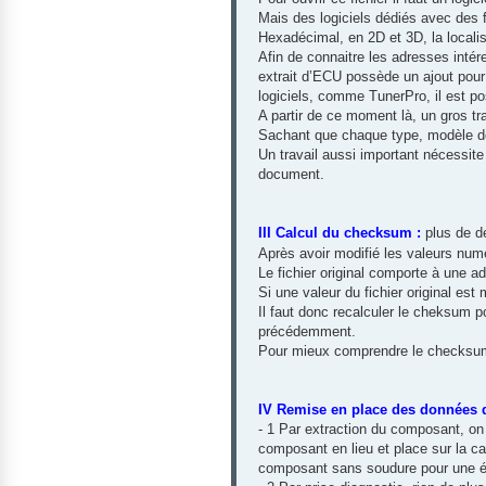
Mais des logiciels dédiés avec des f
Hexadécimal, en 2D et 3D, la localisat
Afin de connaitre les adresses intér
extrait d’ECU possède un ajout pour 
logiciels, comme TunerPro, il est po
A partir de ce moment là, un gros tra
Sachant que chaque type, modèle de
Un travail aussi important nécessite
document.
III Calcul du checksum :
plus de de
Après avoir modifié les valeurs num
Le fichier original comporte à une ad
Si une valeur du fichier original es
Il faut donc recalculer le cheksum po
précédemment.
Pour mieux comprendre le checksu
IV Remise en place des données 
- 1 Par extraction du composant, on 
composant en lieu et place sur la 
composant sans soudure pour une év