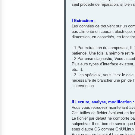
seul procédé de réparation, si bien s
I Extraction :
Les données ce trouvent sur un comp
pas alimenté en courant électrique, 
dimension, en capacités, en fonction 
- 1 Par extraction du composant, Il 
patience. Une fois la mémoire retiré
- 2 Par prise diagnostic, Vous accèd
Plusieurs types d’interface existent
etc...).
- 3 Les spéciaux, vous lisez le calc
nécessaire de brancher une pin de l’
l’intervention.
II Lecture, analyse, modification :
Vous vous retrouvez maintenant ave
Ces tailles de fichier évoluent en f
Le fichier par défaut ne comporte pas 
subjective. Il est bon de savoir que 
sous d’autre OS comme GNU/Linux
Pour ouvrir ce fichier il faut un logic