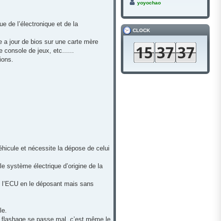
yoyochao
ue de l’électronique et de la
CLOCK
e a jour de bios sur une carte mère
console de jeux, etc......
ions.
hicule et nécessite la dépose de celui
le système électrique d’origine de la
ire l’ECU en le déposant mais sans
le.
n flashage se passe mal, c’est même le