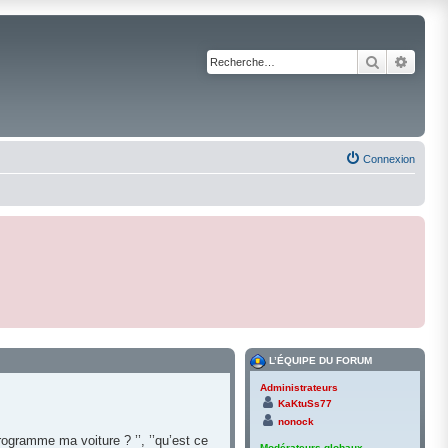
Recherche
Reche
Connexion
L’ÉQUIPE DU FORUM
Administrateurs
KaKtuSs77
nonock
ogramme ma voiture ? ’’, ’’qu’est ce
Modérateurs globaux