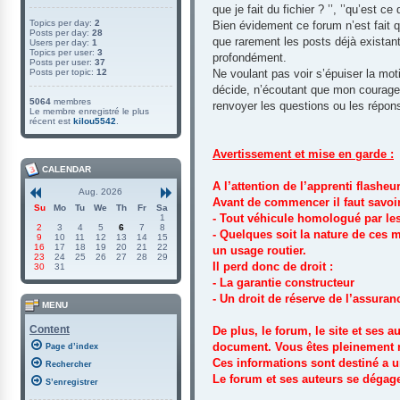
que je fait du fichier ? ’’, ’’qu’est 
Topics per day:
2
Bien évidement ce forum n’est fait q
Posts per day:
28
que rarement les posts déjà existan
Users per day:
1
Topics per user:
3
profondément.
Posts per user:
37
Posts per topic:
12
Ne voulant pas voir s’épuiser la mot
décide, n’écoutant que mon courage,
5064
membres
renvoyer les questions ou les répon
Le membre enregistré le plus
récent est
kilou5542
.
Avertissement et mise en garde :
CALENDAR
A l’attention de l’apprenti flasheur
Aug. 2026
Avant de commencer il faut savoir
Su
Mo
Tu
We
Th
Fr
Sa
- Tout véhicule homologué par le
1
2
3
4
5
6
7
8
- Quelques soit la nature de ces 
9
10
11
12
13
14
15
16
17
18
19
20
21
22
un usage routier.
23
24
25
26
27
28
29
Il perd donc de droit :
30
31
- La garantie constructeur
- Un droit de réserve de l’assuran
MENU
Content
De plus, le forum, le site et ses
document. Vous êtes pleinement re
Page d’index
Ces informations sont destiné a 
Rechercher
Le forum et ses auteurs se dégage
S’enregistrer