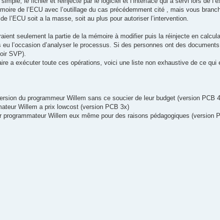
simple, le fichier et réinjecté par le logiciel et l’interface qui a servi lors de l’e
moire de l’ECU avec l’outillage du cas précédemment cité , mais vous branchez
e l’ECU soit a la masse, soit au plus pour autoriser l’intervention.
traient seulement la partie de la mémoire à modifier puis la réinjecte en calcu
s eu l’occasion d’analyser le processus. Si des personnes ont des documents o
toir SVP).
ire a exécuter toute ces opérations, voici une liste non exhaustive de ce qui 
 version du programmeur Willem sans ce soucier de leur budget (version PCB 4
ateur Willem a prix lowcost (version PCB 3x)
leur programmateur Willem eux même pour des raisons pédagogiques (version 