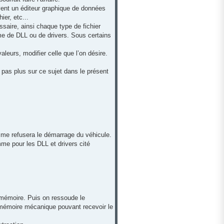
uvent un éditeur graphique de données
ier, etc...
ssaire, ainsi chaque type de fichier
rme de DLL ou de drivers. Sous certains
leurs, modifier celle que l’on désire.
 pas plus sur ce sujet dans le présent
amme refusera le démarrage du véhicule.
omme pour les DLL et drivers cité
a mémoire. Puis on ressoude le
mémoire mécanique pouvant recevoir le