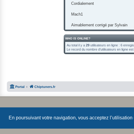
Cordialement
Mach1
Aimablement corrigé par Sylvain
WHO IS ONLINE?
Au total il y a
29
utilisateurs en ligne : 6 enregi
Le record du nombre d’utilisateurs en ligne es
Portal
Chiptuners.fr
En poursuivant votre navigation, vous acceptez l’utilisation