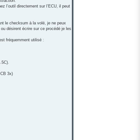
xtraction.
 l’outil directement sur l’ECU, il peut
lant le checksum à la volé, je ne peux
u désirent écrire sur ce procédé je les
est fréquemment utilisé :
.5C).
PCB 3x)