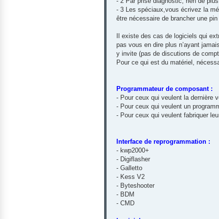
- 2 Par prise diagnostic, rien de plus 
- 3 Les spéciaux,vous écrivez la mé
être nécessaire de brancher une pin d
Il existe des cas de logiciels qui ex
pas vous en dire plus n’ayant jamai
y invite (pas de discutions de comp
Pour ce qui est du matériel, nécessa
Programmateur de composant :
- Pour ceux qui veulent la dernière
- Pour ceux qui veulent un programm
- Pour ceux qui veulent fabriquer 
Interface de reprogrammation :
- kwp2000+
- Digiflasher
- Galletto
- Kess V2
- Byteshooter
- BDM
- CMD