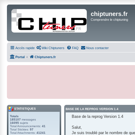
chiptuners.fr
Comprendre le chiptuning
Accès rapide
Wiki Chiptuners
FAQ
Nous contacter
Portal
Chiptuners.fr
STATISTIQUES
BASE DE LA REPROG VERSION 1.4
Base de la reprog Version 1.4
Totals
185107
messages
16095
sujets
Total Announcements:
41
Salut,
Total Stickies:
97
Je suis troublé par le nombre de qu
Total Attachments:
41241