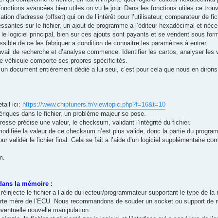
onctions avancées bien utiles on vu le jour. Dans les fonctions utiles ce tro
ion d’adresse (offset) qui on de l’intérêt pour l’utilisateur, comparateur de fich
essantes sur le fichier, un ajout de programme a l’éditeur hexadécimal et néce
le logiciel principal, bien sur ces ajouts sont payants et se vendent sous fo
ssible de ce les fabriquer a condition de connaitre les paramètres à entrer.
vail de recherche et d’analyse commence. Identifier les cartos, analyser les va
 véhicule comporte ses propres spécificités.
 un document entièrement dédié a lui seul, c’est pour cela que nous en dirons
tail ici:
https://www.chiptuners.fr/viewtopic.php?f=16&t=10
ériques dans le fichier, un problème majeur se pose.
resse précise une valeur, le checksum, validant l’intégrité du fichier.
t modifiée la valeur de ce checksum n’est plus valide, donc la partie du progr
ur valider le fichier final. Cela se fait a l’aide d’un logiciel supplémentaire c
m.
dans la mémoire :
réinjecte le fichier a l’aide du lecteur/programmateur supportant le type de l
carte mère de l’ECU. Nous recommandons de souder un socket ou support de 
entuelle nouvelle manipulation.