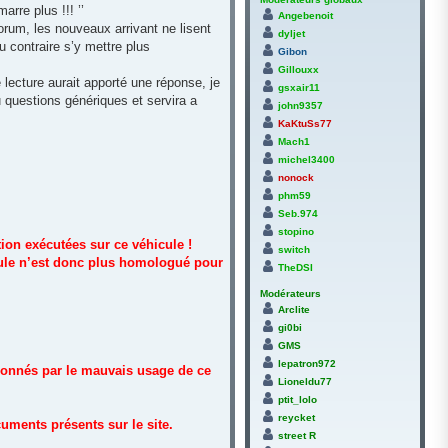
arre plus !!! ’’
Angebenoit
orum, les nouveaux arrivant ne lisent
dyljet
 contraire s’y mettre plus
Gibon
Gillouxx
lecture aurait apporté une réponse, je
gsxair11
 questions génériques et servira a
john9357
KaKtuSs77
Mach1
michel3400
nonock
phm59
Seb.974
stopino
ion exécutées sur ce véhicule !
switch
icule n’est donc plus homologué pour
TheDSI
Modérateurs
Arclite
gi0bi
GMS
lepatron972
sionnés par le mauvais usage de ce
Lioneldu77
ptit_lolo
reycket
uments présents sur le site.
street R