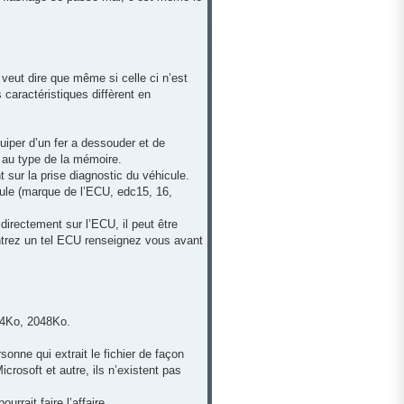
veut dire que même si celle ci n’est
 caractéristiques diffèrent en
uiper d’un fer a dessouder et de
é au type de la mémoire.
 sur la prise diagnostic du véhicule.
icule (marque de l’ECU, edc15, 16,
directement sur l’ECU, il peut être
ontrez un tel ECU renseignez vous avant
24Ko, 2048Ko.
sonne qui extrait le fichier de façon
crosoft et autre, ils n’existent pas
urrait faire l’affaire.