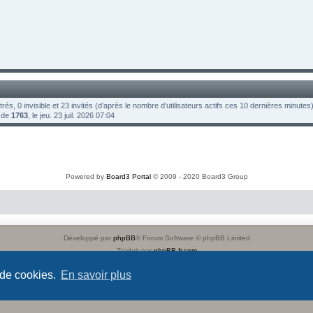
strés, 0 invisible et 23 invités (d’après le nombre d’utilisateurs actifs ces 10 dernières minutes
t de
1763
, le jeu. 23 juil. 2026 07:04
Powered by
Board3 Portal
© 2009 - 2020 Board3 Group
Développé par
phpBB
® Forum Software © phpBB Limited
Traduit par
phpBB-fr.com
Confidentialité
|
Conditions
 de cookies.
En savoir plus
Time: 0.021s
| Peak Memory Usage: 2.38 Mio | GZIP: Off