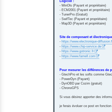
Logiciel :
- WinOls (Payant et propriétaire)
- ECM2001 (Payant et propriétaire)
- TunerPro (Gratuit)
- SwifTec (Payant et propriétaire)
- Map3D (Payant et propriétaire)
Site de composant et électronique
-
https://www.electronique-diffusion.f
-
https://www.chip-service.de
-
https://www.gotronic.fr
-
https://www.farnell.com
Pour mesurer les différences de 
- GtechPro et les softs comme Gtec
- PowerDyn (Payant)
- DynOBD par Cozim (gratuit)
- ChronoGPS
Si vous désirez apporter des informat
je ferais évoluer ce post en fonctio