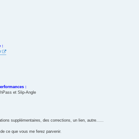
 :
r
performances :
hPass et Slip-Angle
ions supplémentaires, des corrections, un lien, autre......
n de ce que vous me ferez parvenir.