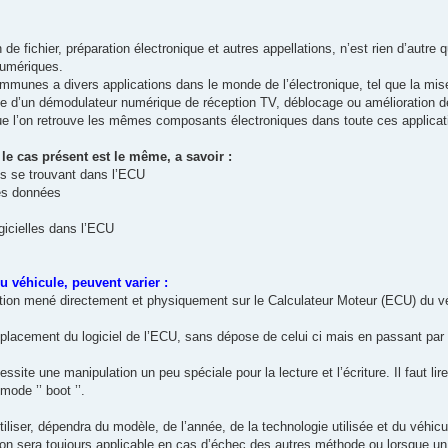
de fichier, préparation électronique et autres appellations, n’est rien d’autre q
numériques.
mmunes a divers applications dans le monde de l’électronique, tel que la mis
ge d’un démodulateur numérique de réception TV, déblocage ou amélioration de 
 que l’on retrouve les mêmes composants électroniques dans toute ces applicat
le cas présent est le même, a savoir :
es se trouvant dans l’ECU
des données
icielles dans l’ECU
 véhicule, peuvent varier :
tion mené directement et physiquement sur le Calculateur Moteur (ECU) du vé
emplacement du logiciel de l’ECU, sans dépose de celui ci mais en passant par 
ssite une manipulation un peu spéciale pour la lecture et l’écriture. Il faut l
 mode ’’ boot ’’.
iliser, dépendra du modèle, de l’année, de la technologie utilisée et du véhicu
tion sera toujours applicable en cas d’échec des autres méthode ou lorsque u