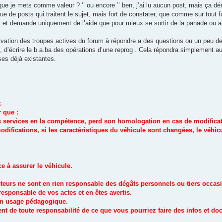
ce que je mets comme valeur ? ’’ ou encore ’’ ben, j’ai lu aucun post, mais ça dém
ue de posts qui traitent le sujet, mais fort de constater, que comme sur tout f
t et demande uniquement de l’aide que pour mieux se sortir de la panade ou au
ivation des troupes actives du forum à répondre a des questions ou un peu de 
 d’écrire le b.a.ba des opérations d’une reprog . Cela répondra simplement au
ses déjà existantes.
.
 que :
s services en la compétence, perd son homologation en cas de modificat
modifications, si les caractéristiques du véhicule sont changées, le véh
ce à assurer le véhicule.
 auteurs ne sont en rien responsable des dégâts personnels ou tiers occa
sponsable de vos actes et en êtes avertis.
un usage pédagogique.
nt de toute responsabilité de ce que vous pourriez faire des infos et doc