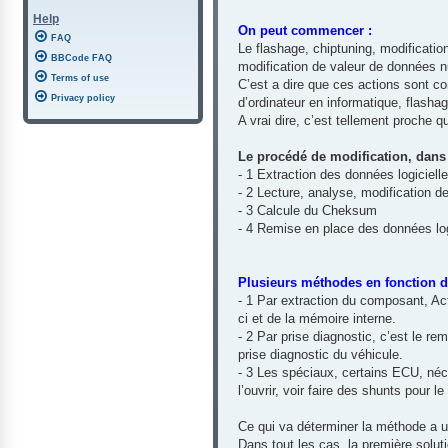
Help
On peut commencer :
FAQ
Le flashage, chiptuning, modification 
BBCode FAQ
modification de valeur de données 
Terms of use
C’est a dire que ces actions sont co
Privacy policy
d’ordinateur en informatique, flasha
A vrai dire, c’est tellement proche
Le procédé de modification, dans 
- 1 Extraction des données logiciell
- 2 Lecture, analyse, modification 
- 3 Calcule du Cheksum
- 4 Remise en place des données log
Plusieurs méthodes en fonction du
- 1 Par extraction du composant, Ac
ci et de la mémoire interne.
- 2 Par prise diagnostic, c’est le r
prise diagnostic du véhicule.
- 3 Les spéciaux, certains ECU, néce
l’ouvrir, voir faire des shunts pour le
Ce qui va déterminer la méthode a ut
Dans tout les cas, la première solu