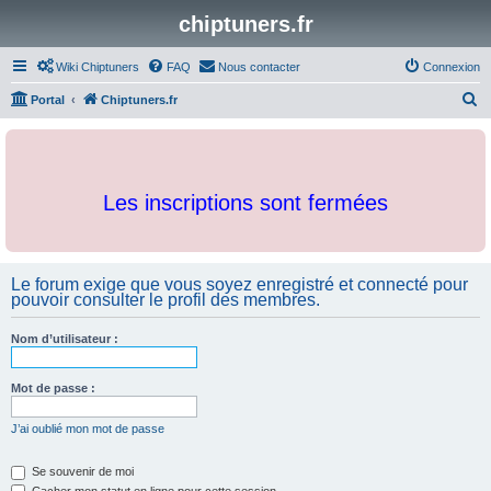
chiptuners.fr
Wiki Chiptuners
FAQ
Nous contacter
Connexion
R
Portal
Chiptuners.fr
e
c
h
Les inscriptions sont fermées
e
r
c
Le forum exige que vous soyez enregistré et connecté pour
h
pouvoir consulter le profil des membres.
e
r
Nom d’utilisateur :
Mot de passe :
J’ai oublié mon mot de passe
Se souvenir de moi
Cacher mon statut en ligne pour cette session