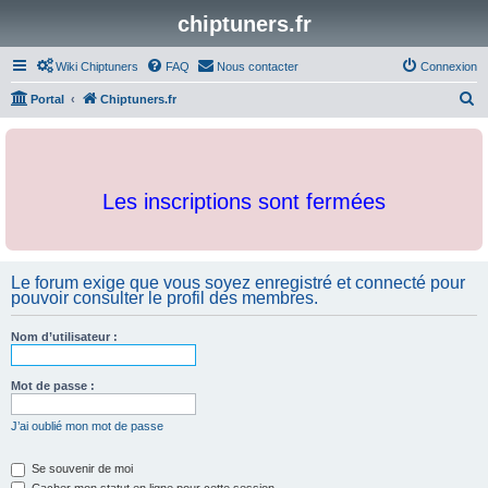
chiptuners.fr
Wiki Chiptuners
FAQ
Nous contacter
Connexion
R
Portal
Chiptuners.fr
e
c
h
Les inscriptions sont fermées
e
r
c
Le forum exige que vous soyez enregistré et connecté pour
h
pouvoir consulter le profil des membres.
e
r
Nom d’utilisateur :
Mot de passe :
J’ai oublié mon mot de passe
Se souvenir de moi
Cacher mon statut en ligne pour cette session