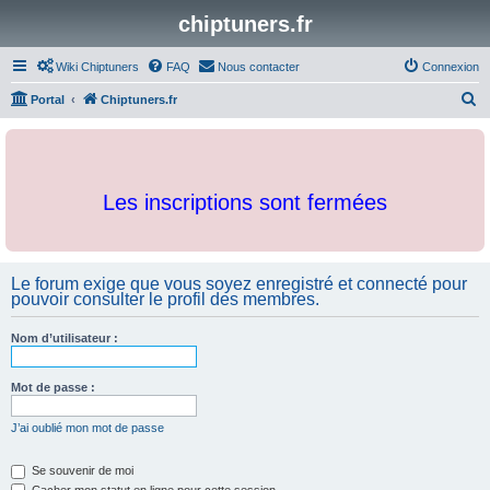
chiptuners.fr
Wiki Chiptuners
FAQ
Nous contacter
Connexion
R
Portal
Chiptuners.fr
e
c
h
Les inscriptions sont fermées
e
r
c
Le forum exige que vous soyez enregistré et connecté pour
h
pouvoir consulter le profil des membres.
e
r
Nom d’utilisateur :
Mot de passe :
J’ai oublié mon mot de passe
Se souvenir de moi
Cacher mon statut en ligne pour cette session