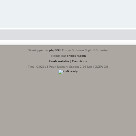
Développé par
phpBB
® Forum Software © phpBB Limited
Traduit par
phpBB-fr.com
Confidentialité
|
Conditions
Time: 0.025s
| Peak Memory Usage: 2.26 Mio | GZIP: Off