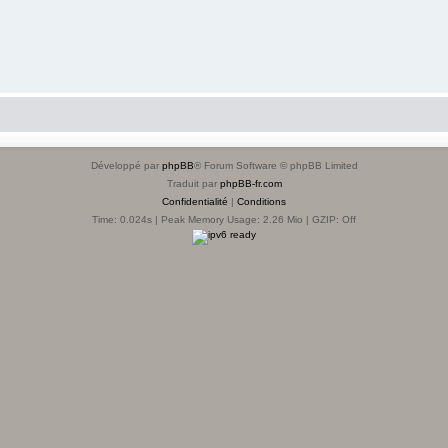
Développé par
phpBB
® Forum Software © phpBB Limited
Traduit par
phpBB-fr.com
Confidentialité
|
Conditions
Time: 0.024s
| Peak Memory Usage: 2.26 Mio | GZIP: Off