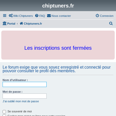
chiptuners.fr
Wiki Chiptuners
FAQ
Nous contacter
Connexion
R
Portal
Chiptuners.fr
e
c
h
Les inscriptions sont fermées
e
r
c
Le forum exige que vous soyez enregistré et connecté pour
h
pouvoir consulter le profil des membres.
e
r
Nom d’utilisateur :
Mot de passe :
J’ai oublié mon mot de passe
Se souvenir de moi
Cacher mon statut en ligne pour cette session