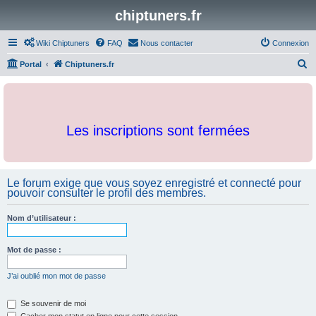
chiptuners.fr
Wiki Chiptuners
FAQ
Nous contacter
Connexion
R
Portal
Chiptuners.fr
e
c
h
Les inscriptions sont fermées
e
r
c
Le forum exige que vous soyez enregistré et connecté pour
h
pouvoir consulter le profil des membres.
e
r
Nom d’utilisateur :
Mot de passe :
J’ai oublié mon mot de passe
Se souvenir de moi
Cacher mon statut en ligne pour cette session