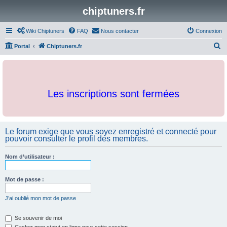
chiptuners.fr
Wiki Chiptuners
FAQ
Nous contacter
Connexion
R
Portal
Chiptuners.fr
e
c
h
Les inscriptions sont fermées
e
r
c
Le forum exige que vous soyez enregistré et connecté pour
h
pouvoir consulter le profil des membres.
e
r
Nom d’utilisateur :
Mot de passe :
J’ai oublié mon mot de passe
Se souvenir de moi
Cacher mon statut en ligne pour cette session