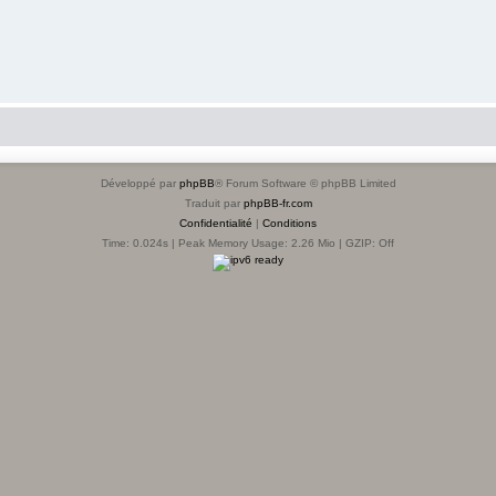
Développé par
phpBB
® Forum Software © phpBB Limited
Traduit par
phpBB-fr.com
Confidentialité
|
Conditions
Time: 0.024s
| Peak Memory Usage: 2.26 Mio | GZIP: Off